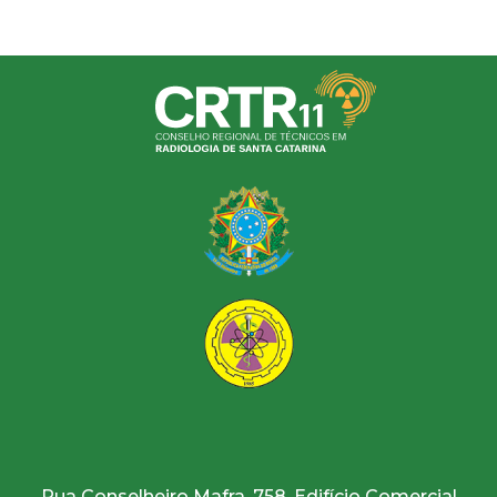
Rua Conselheiro Mafra, 758, Edifício Comercial